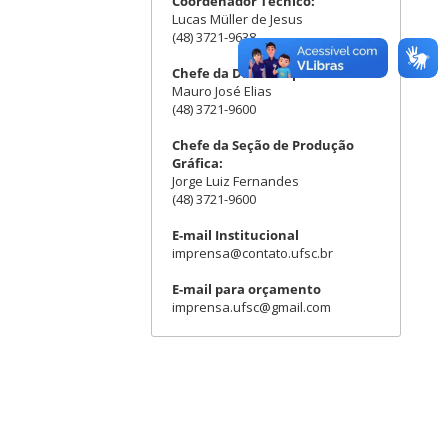
Coordenador Técnico:
Lucas Müller de Jesus
(48) 3721-9638
Chefe da Divisão Operacional:
Mauro José Elias
(48) 3721-9600
Chefe da Seção de Produção
Gráfica:
Jorge Luiz Fernandes
(48) 3721-9600
E-mail Institucional
imprensa@contato.ufsc.br
E-mail para orçamento
imprensa.ufsc@gmail.com