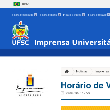
BRASIL
Ir para o conteúdo
1
Ir para o menu
2
Ir para a busca
3
Ir para o rodapé
4
Imprensa Universitá
Notícias
Imprensa
Horário de 
29/04/2026 12:50