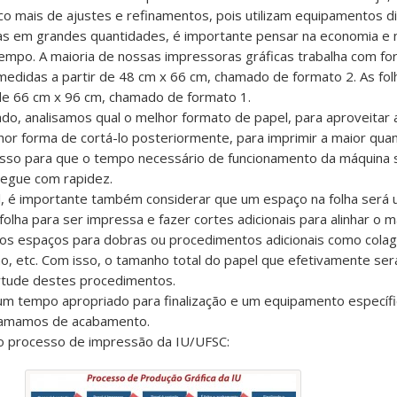
o mais de ajustes e refinamentos, pois utilizam equipamentos di
s em grandes quantidades, é importante pensar na economia e 
empo. A maioria de nossas impressoras gráficas trabalha com fo
didas a partir de 48 cm x 66 cm, chamado de formato 2. As fo
de 66 cm x 96 cm, chamado de formato 1.
ado, analisamos qual o melhor formato de papel, para aproveitar
lhor forma de cortá-lo posteriormente, para imprimir a maior qua
sso para que o tempo necessário de funcionamento da máquina 
regue com rapidez.
, é importante também considerar que um espaço na folha será 
olha para ser impressa e fazer cortes adicionais para alinhar o ma
s espaços para dobras ou procedimentos adicionais como cola
 etc. Com isso, o tamanho total do papel que efetivamente se
rtude destes procedimentos.
m tempo apropriado para finalização e um equipamento específic
hamamos de acabamento.
o processo de impressão da IU/UFSC: