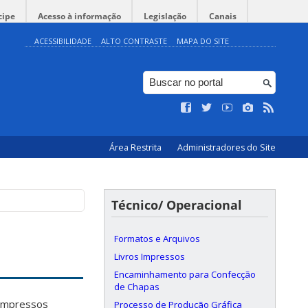
cipe
Acesso à informação
Legislação
Canais
ACESSIBILIDADE
ALTO CONTRASTE
MAPA DO SITE
Área Restrita
Administradores do Site
Técnico/ Operacional
Formatos e Arquivos
Livros Impressos
Encaminhamento para Confecção
de Chapas
 impressos
Processo de Produção Gráfica