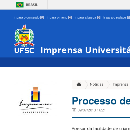
BRASIL
Ir para o conteúdo
1
Ir para o menu
2
Ir para a busca
3
Ir para o rodapé
4
Imprensa Universitá
Notícias
Imprensa
Processo de
09/07/2013 16:21
Apesar da facilidade de cri