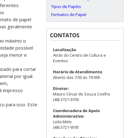
ferentes.
Tipos de Papéis
no
Formatos de Papel
rmato de papel
lhas geralmente
CONTATOS
 ao máximo o
ntidade possível
Localização
seja menor e
Atrás do Centro de Cultura e
Eventos
usado para cortar
Horário de Atendimento
terial por igual.
Aberto das 7:00 às 19:00h
gem,
Diretor:
rá impresso
Mauro César de Souza Coelho
(48) 3721-9700
o para isso. Este
Coordenadora de Apoio
Administrativo:
Leila Melo
(48) 3721-9595