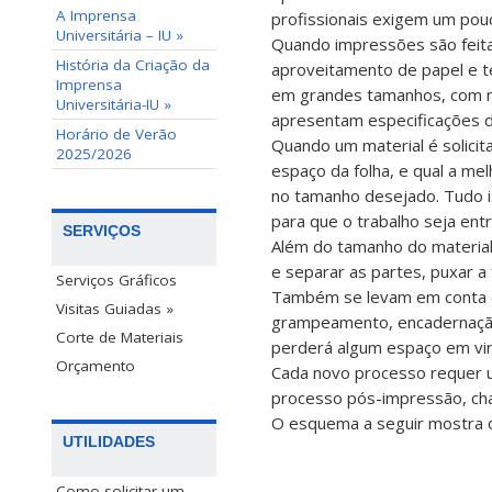
A Imprensa
profissionais exigem um pouc
Universitária – IU »
Quando impressões são feita
História da Criação da
aproveitamento de papel e t
Imprensa
em grandes tamanhos, com me
Universitária-IU »
apresentam especificações 
Horário de Verão
Quando um material é solicit
2025/2026
espaço da folha, e qual a me
no tamanho desejado. Tudo i
para que o trabalho seja ent
SERVIÇOS
Além do tamanho do material
e separar as partes, puxar a f
Serviços Gráficos
Também se levam em conta o
Visitas Guiadas »
grampeamento, encadernação,
Corte de Materiais
perderá algum espaço em vi
Orçamento
Cada novo processo requer u
processo pós-impressão, c
O esquema a seguir mostra 
UTILIDADES
Como solicitar um