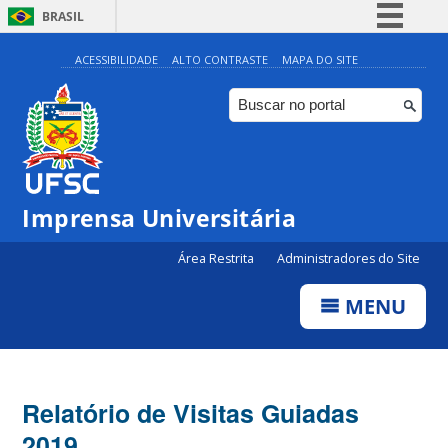
BRASIL
Simplifique!
ACESSIBILIDADE
ALTO CONTRASTE
MAPA DO SITE
Comunica BR
Participe
Acesso à informação
Legislação
Imprensa Universitária
Canais
Área Restrita
Administradores do Site
MENU
Relatório de Visitas Guiadas
2019