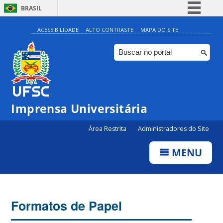
BRASIL
Simplifique!
ACESSIBILIDADE
ALTO CONTRASTE
MAPA DO SITE
Comunica BR
Participe
Acesso à informação
Legislação
Imprensa Universitária
Canais
Área Restrita
Administradores do Site
MENU
Formatos de Papel