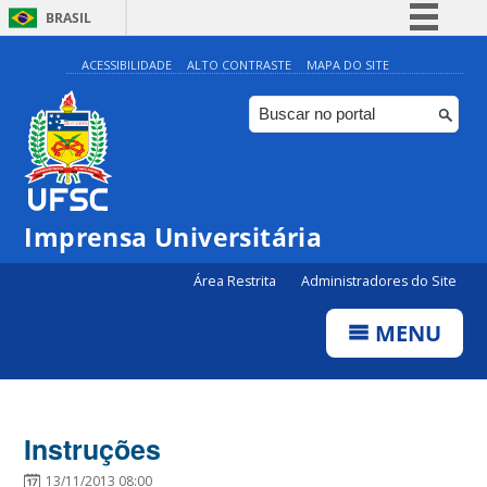
BRASIL
Simplifique!
ACESSIBILIDADE
ALTO CONTRASTE
MAPA DO SITE
Comunica BR
Participe
Acesso à informação
Legislação
Imprensa Universitária
Canais
Área Restrita
Administradores do Site
MENU
Instruções
13/11/2013 08:00