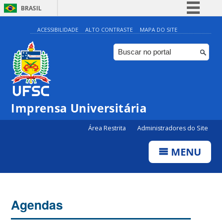
BRASIL
Simplifique!
ACESSIBILIDADE
ALTO CONTRASTE
MAPA DO SITE
Comunica BR
Participe
Acesso à informação
Legislação
Imprensa Universitária
Canais
Área Restrita
Administradores do Site
MENU
Agendas