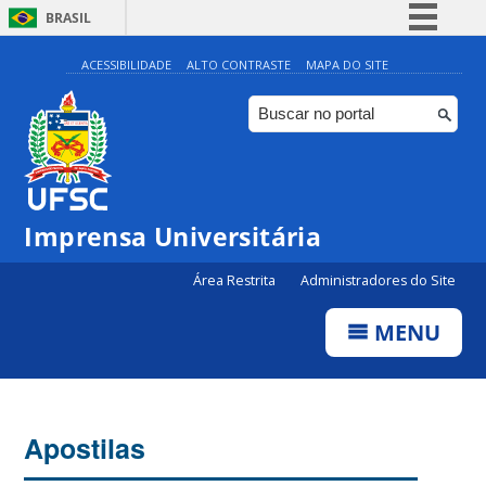
BRASIL
Simplifique!
ACESSIBILIDADE
ALTO CONTRASTE
MAPA DO SITE
Comunica BR
Participe
Acesso à informação
Legislação
Imprensa Universitária
Canais
Área Restrita
Administradores do Site
MENU
Apostilas