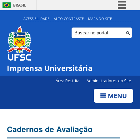
BRASIL
Simplifique!
ACESSIBILIDADE
ALTO CONTRASTE
MAPA DO SITE
Comunica BR
Participe
Acesso à informação
Legislação
Imprensa Universitária
Canais
Área Restrita
Administradores do Site
MENU
Cadernos de Avaliação