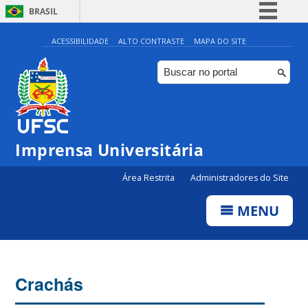
BRASIL
Simplifique!
ACESSIBILIDADE
ALTO CONTRASTE
MAPA DO SITE
Comunica BR
Participe
Acesso à informação
Legislação
Imprensa Universitária
Canais
Área Restrita
Administradores do Site
MENU
Crachás